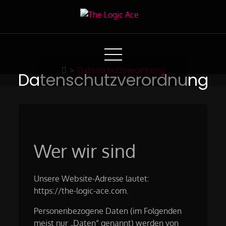
Skip
to
The Logic Ace
Content
Moon Shipping Project 2021 by Weiss & Gilz
>
Datenschutzverordnung
Datenschutzverordnung
Wer wir sind
Unsere Website-Adresse lautet:
https://the-logic-ace.com.
Personenbezogene Daten (im Folgenden
meist nur „Daten“ genannt) werden von